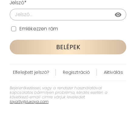
Jelszó*
visibility
Emlékezzen rám
BELÉPEK
Elfelejtett jelszó?
Regisztráció
Aktiválás
Bejelentkezéssel, vagy a rendszer használatával
kapcsolatos bármilyen probléma, kérdés esetén a
következő email címre várjuk leveledet:
loyalty@luxoya.com